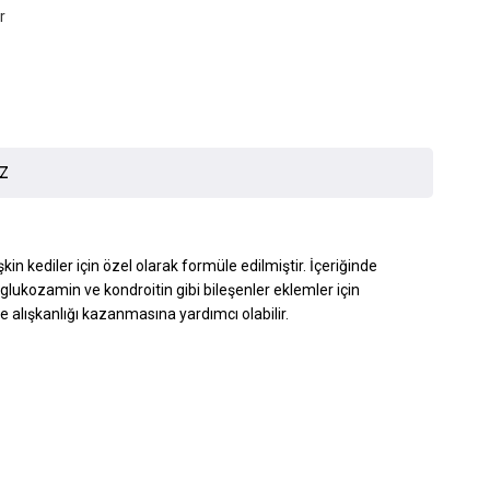
r
İZ
şkin kediler için özel olarak formüle edilmiştir. İçeriğinde
 glukozamin ve kondroitin gibi bileşenler eklemler için
me alışkanlığı kazanmasına yardımcı olabilir
.