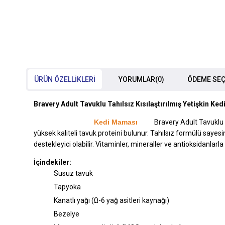
ÜRÜN ÖZELLIKLERI
YORUMLAR
(0)
ÖDEME SEÇ
Bravery Adult Tavuklu Tahılsız Kısılaştırılmış Yetişkin Ke
Kedi Maması
Bravery Adult Tavuklu T
yüksek kaliteli tavuk proteini bulunur. Tahılsız formülü sayesi
destekleyici olabilir. Vitaminler, mineraller ve antioksidanlar
İçindekiler:
Susuz tavuk
Tapyoka
Kanatlı yağı (Ω-6 yağ asitleri kaynağı)
Bezelye