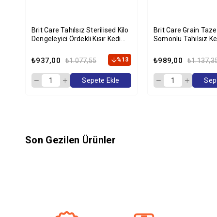
Brit Care Tahılsız Sterilised Kilo
Brit Care Grain Taze Hindili Ve
Dengeleyici Ördekli Kısır Kedi
Somonlu Tahılsız K
Maması 2 Kg
2 Kg
₺937,00
%13
₺989,00
₺1.077,55
₺1.137,3
Sepete Ekle
Sep
Son Gezilen Ürünler