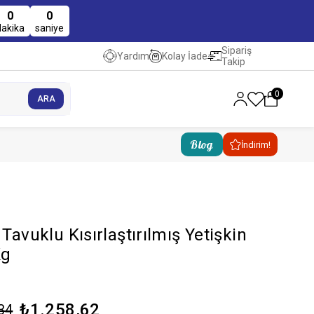
0
0
dakika
saniye
Sipariş
Kolay İade
Yardım
Takip
0
Blog
İndirim!
 Tavuklu Kısırlaştırılmış Yetişkin
Kg
₺1.258,62
34