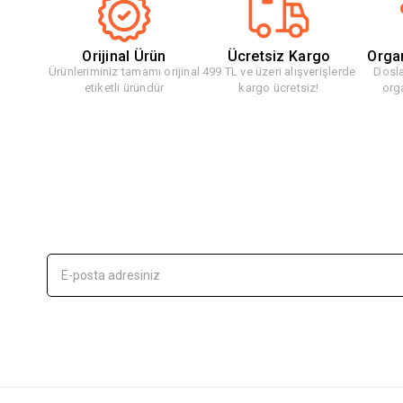
Orijinal Ürün
Ücretsiz Kargo
Orga
Ürünleriminiz tamamı orijinal
499 TL ve üzeri alışverişlerde
Dosla
etiketli üründür
kargo ücretsiz!
org