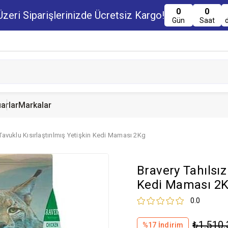
0
0
zeri Siparişlerinizde Ücretsiz Kargo!
Gün
Saat
arlar
Markalar
 Tavuklu Kısırlaştırılmış Yetişkin Kedi Maması 2Kg
u Maması
uru Maması
 Yemi
Kedi Ödülleri
Köpek Ödülü
Guinea Pig Yemi
Bravery Tahılsız
serve Maması
nserve Mamaları
Yemi
Kedi Maması 2
0.0
₺1.510,
%
17
İndirim