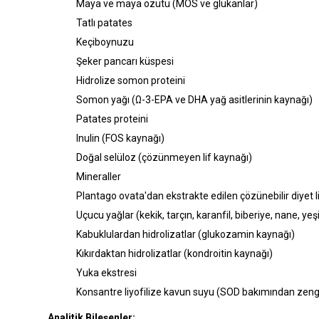
Maya ve maya özütü (MOS ve glukanlar)
Tatlı patates
Keçiboynuzu
Şeker pancarı küspesi
Hidrolize somon proteini
Somon yağı (Ω-3-EPA ve DHA yağ asitlerinin kaynağı)
Patates proteini
Inulin (FOS kaynağı)
Doğal selüloz (çözünmeyen lif kaynağı)
Mineraller
Plantago ovata'dan ekstrakte edilen çözünebilir diyet li
Uçucu yağlar (kekik, tarçın, karanfil, biberiye, nane, yeşi
Kabuklulardan hidrolizatlar (glukozamin kaynağı)
Kıkırdaktan hidrolizatlar (kondroitin kaynağı)
Yuka ekstresi
Konsantre liyofilize kavun suyu (SOD bakımından zeng
Analitik Bileşenler: