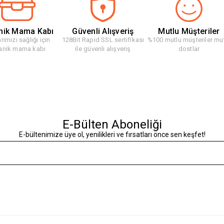
nik Mama Kabı
Güvenli Alışveriş
Mutlu Müşteriler
rımızı sağlığı için
128Bit Rapid SSL sertifikası
%100 mutlu müşteriler mu
anik mama kabı
ile güvenli alışveriş
dostlar
E-Bülten Aboneliği
E-bültenimize üye ol, yenilikleri ve fırsatları önce sen keşfet!