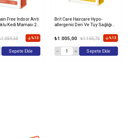
rain Free Indoor Anti
Brit Care Haircare Hypo-
Br
uklu Kedi Maması 2
allergenic Deri Ve Tüy Sağlığı
Kıs
Için Tahılsız Yetişkin Kedi
Kg
Maması 2kg
%13
₺1.005,00
%13
₺2
₺1.054,55
₺1.155,75
Sepete Ekle
Sepete Ekle