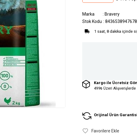
Marka
:
Bravery
Stok Kodu
8436538947678
1 saat, 8 dakika içinde s
Kargo ile Ücretsiz Gö
499₺ Üzeri Alışverişlerde
Orijinal Ürün Garantis
Favorilere Ekle