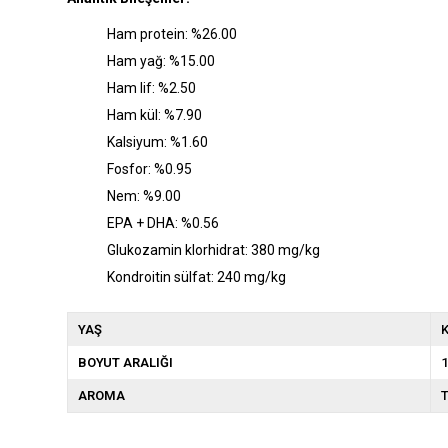
Ham protein: %26.00
Ham yağ: %15.00
Ham lif: %2.50
Ham kül: %7.90
Kalsiyum: %1.60
Fosfor: %0.95
Nem: %9.00
EPA + DHA: %0.56
Glukozamin klorhidrat: 380 mg/kg
Kondroitin sülfat: 240 mg/kg
YAŞ
K
BOYUT ARALIĞI
1
AROMA
T