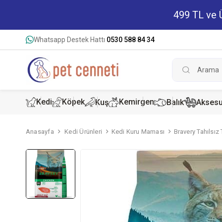
499 TL ve Ü
Whatsapp Destek Hattı
0530 588 84 34
Kedi
Köpek
Kemirgen
Kuş
Balık
Aksesu
Anasayfa
Kedi Ürünleri
Kedi Kuru Maması
Bravery Tahılsız
Kedi Kur
Köpek K
Hamster
Kedi Kon
Köpek Ko
Tavşan 