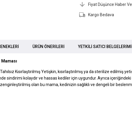
Fiyat Düşünce Haber Ve
Kargo Bedava
ENEKLERI
ÜRÜN ÖNERILERI
YETKİLİ SATICI BELGELERİM
di Maması
ahılsız Kısırlaştırılmış
Yetişkin
, kısırlaştırılmış
ya da sterilize edilmiş yeti
nde sindirimi kolaydır ve hassas kediler için uygundur. Ayrıca içeriğindeki
la zenginleştirilmiş olan bu mama, kedinizin sağlıklı ve dengeli bir beslen