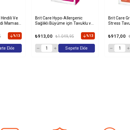
Brit Care Hypo-Allergenic
Brit Care G
edi Maması
Sağlıklı Büyüme için Tavuklu ve
Stress Tav
Hindili Tahılsız Yavru Kedi
Kg
Maması 2kg
%13
₺913,00
%13
₺917,00
5
₺1.049,95
ete Ekle
Sepete Ekle