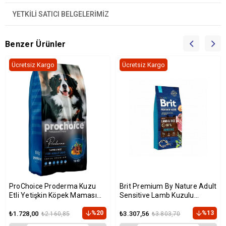
YETKİLİ SATICI BELGELERİMİZ
Benzer Ürünler
Ücretsiz Kargo
Ücretsiz Kargo
ProChoice Proderma Kuzu
Brit Premium By Nature Adult
Etli Yetişkin Köpek Maması
Sensitive Lamb Kuzulu
18kg
Yetişkin Köpek Maması 15 Kg
%20
%13
₺1.728,00
₺3.307,56
₺2.160,85
₺3.803,70