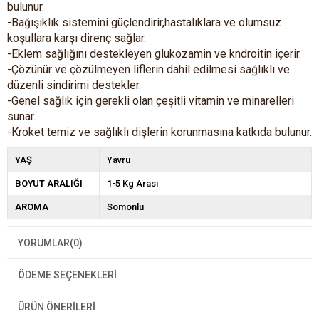
bulunur.
-Bağışıklık sistemini güçlendirir,hastalıklara ve olumsuz
koşullara karşı direnç sağlar.
-Eklem sağlığını destekleyen glukozamin ve kndroitin içerir.
-Çözünür ve çözülmeyen liflerin dahil edilmesi sağlıklı ve
düzenli sindirimi destekler.
-Genel sağlık için gerekli olan çeşitli vitamin ve minarelleri
sunar.
-Kroket temiz ve sağlıklı dişlerin korunmasına katkıda bulunur.
YAŞ
Yavru
BOYUT ARALIĞI
1-5 Kg Arası
AROMA
Somonlu
YORUMLAR
(0)
ÖDEME SEÇENEKLERI
ÜRÜN ÖNERILERI