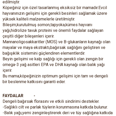
edilmiştir.
Köpeğiniz için özel tasarlanmış eksiksiz bir mamadır.Evcil
hayvanınızın gelişimi için gerekli besinleri sağlamak üzere
yüksek kaliteli malzemelerle üretilmiştir.
Bileşim,kurutulmuş somon,tapyoka,kümes hayvanı
yağı,hidrolize tavuk proteini ve önemli faydalar sağlayan
çeşitli diğer bileşenleri içerir.
Mannanoligosakkaritler (MOS) ve B-glukanların kaynağı olan
mayalar ve maya ekstraktı,bağırsak sağlığını geliştiren ve
bağışıklık sistemini güçlendiren elementlerdir.
Beyin gelişimi ve kalp sağlığı için gerekli olan zengin bir
omega-3 yağ asitleri EPA ve DHA kaynağı olan balık yağı
içerir.
Bu mama,köpeğinizin optimum gelişimi için tam ve dengeli
bir beslenme katkısını garanti eder.
FAYDALAR
-
Dengeli bağırsak florasını ve etkili sindirimi destekler.
-Sağlıklı cilt ve parlak tüylerin korunmasına katkıda bulunur.
-Balık yağı,yemi zenginleştirerek deri ve tüy sağlığına katkıda