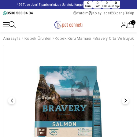
0
0
0
0
499 TL ve Üzeri Siparişlerinizde Ücretsiz Kargo!
Gün
Saat
dakika
saniye
0530 588 84 34
Yardım
Kolay İade
Sipariş Takip
0
Anasayfa
Köpek Ürünleri
Köpek Kuru Maması