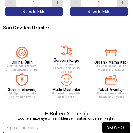
Sepete Ekle
Sepete Ekle
Son Gezilen Ürünler
Ücretsiz Kargo
Orijinal Ürün
Organik Mama Kabı
499 TL ve üzeri
Ürünleriminiz tamamı
Doslarımızı sağlığı için
alışverişlerde kargo
orijinal etiketli üründür
organik mama kabı
ücretsiz!
Güvenli Alışveriş
Mutlu Müşteriler
Taksit Avantajı
128Bit Rapid SSL sertifikası
%100 mutlu müşteriler
Kredi kartına 9 taksit
ile güvenli alışveriş
mutlu dostlar
imkanıyla alışveriş
E-Bülten Aboneliği
E-bültenimize üye ol, yenilikleri ve fırsatları önce sen keşfet!
ABONE OL