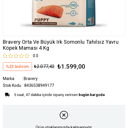
Bravery Orta Ve Büyük Irk Somonlu Tahılsız Yavru
Köpek Maması 4 Kg
0.0
₺1.599,00
₺2.077,42
%
23
İndirim
Marka
:
Bravery
Stok Kodu
8436538949177
5 saat, 47 dakika içinde sipariş verirsen
bugün kargoda
Ürün stoklarımızda kalmamıştır.