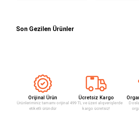
Son Gezilen Ürünler
Orijinal Ürün
Ücretsiz Kargo
Orga
Ürünleriminiz tamamı orijinal
499 TL ve üzeri alışverişlerde
Dosla
etiketli üründür
kargo ücretsiz!
org