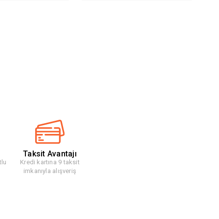
Taksit Avantajı
tlu
Kredi kartına 9 taksit
imkanıyla alışveriş