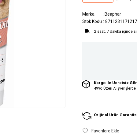
Marka
:
Beaphar
Stok Kodu
8711231171217
2 saat, 7 dakika içinde s
Kargo ile Ücretsiz Gö
499₺ Üzeri Alışverişlerde
Orijinal Ürün Garantis
Favorilere Ekle