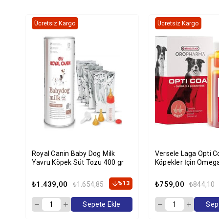
Ücretsiz Kargo
Ücretsiz Kargo
Royal Canin Baby Dog Milk
Versele Laga Opti C
Yavru Köpek Süt Tozu 400 gr
Köpekler İçin Omega
Balık Yağı 250Ml
₺1.439,00
%13
₺759,00
₺1.654,85
₺844,10
Sepete Ekle
Sep