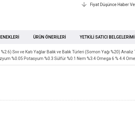
Fiyat Düşünce Haber Ve
ENEKLERI
ÜRÜN ÖNERILERI
YETKİLİ SATICI BELGELERİM
ek %2.6) Sıvı ve Katı Yağlar Balık ve Balık Türleri (Somon Yağı %20) An
zyum %0.05 Potasyum %0.3 Sülfür %0.1 Nem %3.4 Omega 6 % 4.4 Omeg