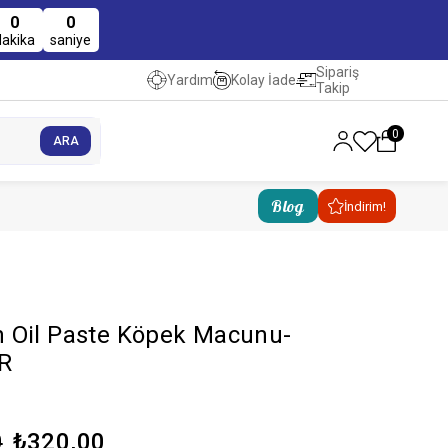
0
0
dakika
saniye
Sipariş
Kolay İade
Yardım
Takip
0
Blog
İndirim!
 Oil Paste Köpek Macunu-
R
₺320,00
0