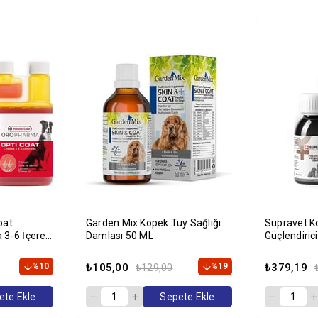
oat
Garden Mix Köpek Tüy Sağlığı
Supravet Kö
 3-6 İçeren
Damlası 50 ML
Güçlendirici
Takviyesi 
%10
₺105,00
%19
₺379,19
₺129,00
ete Ekle
Sepete Ekle