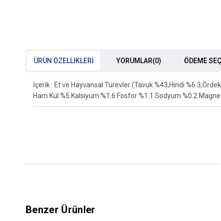
ÜRÜN ÖZELLIKLERI
YORUMLAR
(0)
ÖDEME SEÇ
İçerik : Et ve Hayvansal Türevler (Tavuk %43,Hindi %6.3,Örd
Ham Kül %5 Kalsiyum %1.6 Fosfor %1.1 Sodyum %0.2 Magne
Benzer Ürünler