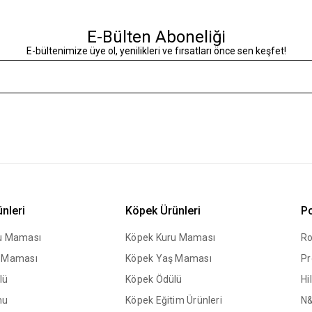
E-Bülten Aboneliği
E-bültenimize üye ol, yenilikleri ve fırsatları önce sen keşfet!
ünleri
Köpek Ürünleri
Po
ru Maması
Köpek Kuru Maması
Ro
ş Maması
Köpek Yaş Maması
Pr
lü
Köpek Ödülü
Hil
mu
Köpek Eğitim Ürünleri
N