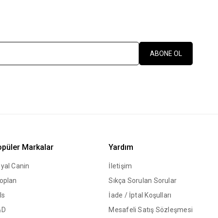
ABONE OL
püler Markalar
Yardım
yal Canin
İletişim
oplan
Sıkça Sorulan Sorular
ls
İade / İptal Koşulları
&D
Mesafeli Satış Sözleşmesi