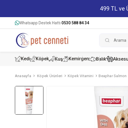
499 TL ve Ü
Whatsapp Destek Hattı
0530 588 84 34
Kedi
Köpek
Kemirgen
Kuş
Balık
Aksesu
Anasayfa
Köpek Ürünleri
Köpek Vitamini
Beaphar Salmon 
Kedi Kur
Köpek K
Hamster
Kedi Kon
Köpek Ko
Tavşan 