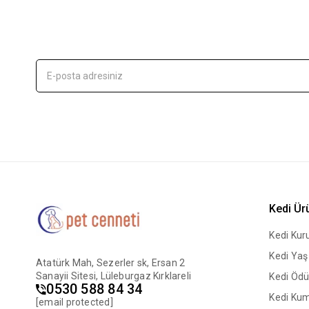
Kedi Ür
Kedi Ku
Kedi Ya
Atatürk Mah, Sezerler sk, Ersan 2
Sanayii Sitesi, Lüleburgaz Kırklareli
Kedi Ödü
0530 588 84 34
Kedi Ku
[email protected]