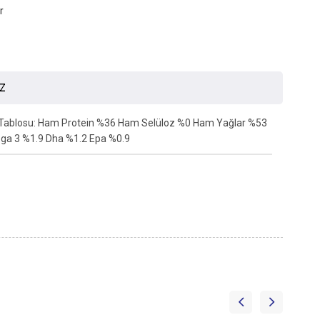
r
İZ
aliz Tablosu: Ham Protein %36 Ham Selüloz %0 Ham Yağlar %53
a 3 %1.9 Dha %1.2 Epa %0.9