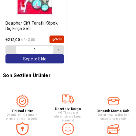
Beaphar Çift Taraflı Köpek
Diş Fırça Seti
%13
₺212,00
₺243,80
Sepete Ekle
Son Gezilen Ürünler
Ücretsiz Kargo
Orijinal Ürün
Organik Mama Kabı
499 TL ve üzeri
Ürünleriminiz tamamı
Doslarımızı sağlığı için
alışverişlerde kargo
orijinal etiketli üründür
organik mama kabı
ücretsiz!