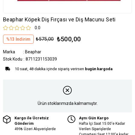
Beaphar Köpek Diş Fırçası ve Diş Macunu Seti
0.0
₺500,00
₺575,00
%
13
İndirim
Marka
:
Beaphar
Stok Kodu
8711231153039
10 saat, 48 dakika içinde sipariş verirsen
bugün kargoda
Ürün stoklarımızda kalmamıştır.
Kargo ile Ücretsiz
Aynı Gün Kargo
Gönderim
Hafta İçi Saat 15:00'e Kadar
499₺ Üzeri Alışverişlerde
Verilen Siparişlerde
Cumartesi Saat 12:00'e kadar