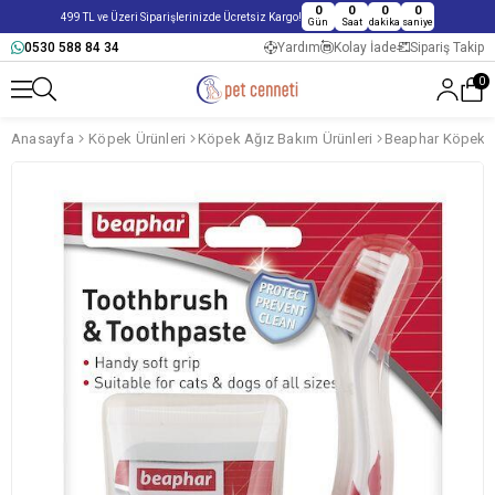
0
0
0
0
499 TL ve Üzeri Siparişlerinizde Ücretsiz Kargo!
Gün
Saat
dakika
saniye
0530 588 84 34
Yardım
Kolay İade
Sipariş Takip
0
Anasayfa
Köpek Ürünleri
Köpek Ağız Bakım Ürünleri
Beaphar Köpek Di