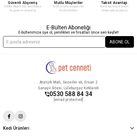
Güvenli Alışveriş
Mutlu Müşteriler
Taksit Avantajı
128Bit Rapid SSL sertifikası
%100 mutlu müşteriler
Kredi kartına 9 taksit
ile güvenli alışveriş
mutlu dostlar
imkanıyla alışveriş
E-Bülten Aboneliği
E-bültenimize üye ol, yenilikleri ve fırsatları önce sen keşfet!
ABONE OL
Atatürk Mah, Sezerler sk, Ersan 2
Sanayii Sitesi, Lüleburgaz Kırklareli
0530 588 84 34
[email protected]
Kedi Ürünleri