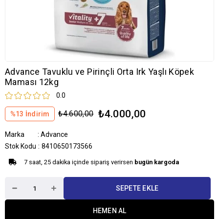
Advance Tavuklu ve Pirinçli Orta Irk Yaşlı Köpek
Maması 12kg
0.0
₺4.000,00
₺4.600,00
%
13
İndirim
Marka
:
Advance
Stok Kodu
8410650173566
7 saat, 25 dakika içinde sipariş verirsen
bugün kargoda