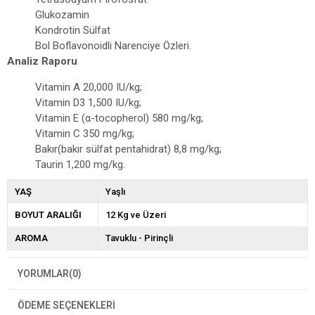
Glukozamin
Kondrotin Sülfat
Bol Boflavonoidli Narenciye Özleri.
Analiz Raporu
Vitamin A 20,000 IU/kg;
Vitamin D3 1,500 IU/kg;
Vitamin E (α-tocopherol) 580 mg/kg;
Vitamin C 350 mg/kg;
Bakır(bakır sülfat pentahidrat) 8,8 mg/kg;
Taurin 1,200 mg/kg.
YAŞ
Yaşlı
BOYUT ARALIĞI
12 Kg ve Üzeri
AROMA
Tavuklu - Pirinçli
YORUMLAR
(0)
ÖDEME SEÇENEKLERI