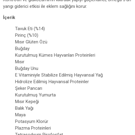
yangı giderici etkisi ile eklem sağlığını korur.
İçerik
Tavuk Eti (%14)
Pirinç (%10)
Mısır Glüten Özü
Buğday
Kurutulmuş Kümes Hayvanları Proteinleri
Mısır
Buğday Unu
E Vitaminiyle Stabilize Edilmiş Hayvansal Yağ
Hidrolize Edilmiş Hayvansal Proteinler
Şeker Pancarı
Kurutulmuş Yumurta
Mısır Kepeği
Balık Yağı
Maya
Potasyum Klorür
Plazma Proteinleri
Tetrasodyum Pirofosfat