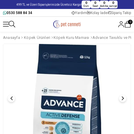
0
0
0
0
499 TL ve Üzeri Siparişlerinizde Ücretsiz Kargo!
Gün
Saat
dakika
saniye
0530 588 84 34
Yardım
Kolay İade
Sipariş Takip
0
Anasayfa
Köpek Ürünleri
Köpek Kuru Maması