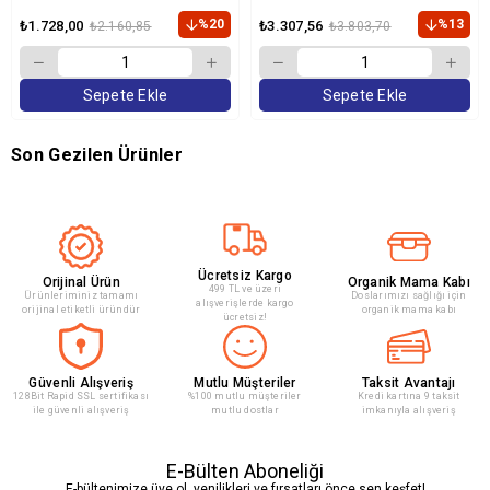
18kg
Yetişkin Köpek Maması 15 Kg
%20
%13
₺1.728,00
₺3.307,56
₺2.160,85
₺3.803,70
Sepete Ekle
Sepete Ekle
Son Gezilen Ürünler
Ücretsiz Kargo
Orijinal Ürün
Organik Mama Kabı
499 TL ve üzeri
Ürünleriminiz tamamı
Doslarımızı sağlığı için
alışverişlerde kargo
orijinal etiketli üründür
organik mama kabı
ücretsiz!
Güvenli Alışveriş
Mutlu Müşteriler
Taksit Avantajı
128Bit Rapid SSL sertifikası
%100 mutlu müşteriler
Kredi kartına 9 taksit
ile güvenli alışveriş
mutlu dostlar
imkanıyla alışveriş
E-Bülten Aboneliği
E-bültenimize üye ol, yenilikleri ve fırsatları önce sen keşfet!