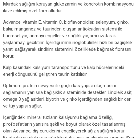
kıkırdak sağlığını koruyan glukozamin ve kondrotin kombinasyonu
ilave edilmiş özel formüllüdür.
Advance, vitamin E, vitamin C, bioflavonoidler, selenyum, çinko,
bakır, manganez ve taurinden oluşan antioksidan sistemi ile
hücresel yaşlanmayı engeller ve sağlıklı yaşamı uzatarak
yaşlanmayı geciktirir. İçerdiği immunoglobulinler hızlı bir bağışıklık
yanıtı sağlayarak sindirim sistemini, özelliklede bağırsak florasını
korur.
Kalp kasındaki kalsiyum taransportunu ve kalp hücrelerindeki
enerji döngüsünü geliştiren taurin katkılıdır.
Optimum protein seviyesi ile güçlü kas yapısı oluşmasını
sağlamanın yanısıra bağışıklık sisteminide destekler. Linoleik asit,
omega 3 yağ asitleri, biyotin ve çinko içerdiğinden sağlıklı bir deri
ve tüy yapısı sağlar.
İçeriğindeki mineral tuzların kalsiyumu bağlama özelliği,
pirofosfatların yanısıra şekli ve boyut olarak özel tasarlanmış
olan Advance, diş çürüklerini engelleyerek ağız sağlığını korur.
Kontrotin ve glukozamin'in kıkırdak yapıyı güçlendirici, omega 3'ün