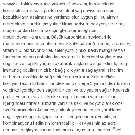
seviyesi, tokluk hissi için yüksek lif seviyesi, kas kitlelerini
korumak için yüksek protein ve ideal yağ seviyeleri üriner
bozuklukların azalmasına yardımcı olur. Uygun pH su alımın
artırmak ve diüretik için yükseltilmiş sodyum seviyesi, idrar taşı
oluşumundan korunmak için glycosaminoglycan
Insülin duyarlılığını artırır. Düşük karbohidrat seviyeleri ile
matabolizmanın düzenlenmesine katkı sağlar.Advance, vitamin E,
vitamin C, bioflavonoidler, selenyum, çinko, bakır, manganez ve
taurinden oluşan antioksidan sistemi ile hücresel yaşlanmayı
engeller ve sağlıklı yaşamı uzatarak yaşlanmayı geciktirir.İçerdiği
immunoglobulinler hızlı bir bağışıklık yanıtı sağlayarak sindirim
sistemini, özelliklede bağırsak florasını korur. Kalp sağlığını
koruyan taurin katkılıdır. Linoleik asit, omega 3 yağ asitleri, biyotin
ve çinko içerdiğinden sağlıklı bir deri ve tüy yapısı sağlar. Kedinizin
parlak ve pürüzsüz bir kürke sahip olmasına yardımcı olur.
İçeriğindeki mineral tuzların yanısıra şekli ve boyut olarak özel
tasarlanmış olan Advance, plak oluşumunu ve diş çürüklerini
engelleyerek ağız sağlığını korur. Dengeli mineral ve bileşen
kombinasyonu kedinizin idrarındaki pH seviyesinin az asitli
olmasını sağlayarak idrar taşlarının oluşumunu engeller. Özel