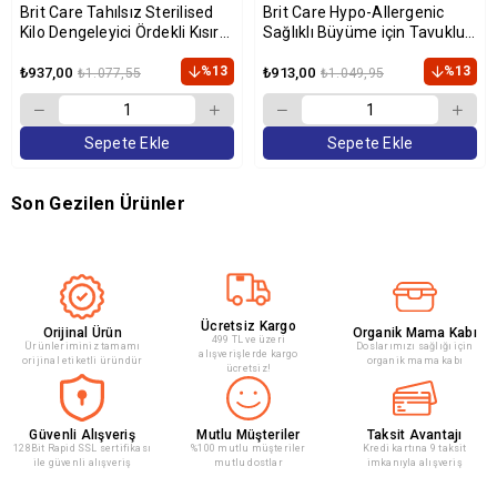
Brit Care Tahılsız Sterilised
Brit Care Hypo-Allergenic
Kilo Dengeleyici Ördekli Kısır
Sağlıklı Büyüme için Tavuklu
Kedi Maması 2 Kg
ve Hindili Tahılsız Yavru Kedi
%13
Maması 2kg
%13
₺937,00
₺913,00
₺1.077,55
₺1.049,95
Sepete Ekle
Sepete Ekle
Son Gezilen Ürünler
Ücretsiz Kargo
Orijinal Ürün
Organik Mama Kabı
499 TL ve üzeri
Ürünleriminiz tamamı
Doslarımızı sağlığı için
alışverişlerde kargo
orijinal etiketli üründür
organik mama kabı
ücretsiz!
Güvenli Alışveriş
Mutlu Müşteriler
Taksit Avantajı
128Bit Rapid SSL sertifikası
%100 mutlu müşteriler
Kredi kartına 9 taksit
ile güvenli alışveriş
mutlu dostlar
imkanıyla alışveriş