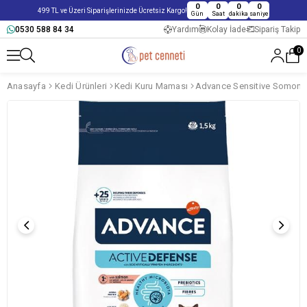
0
0
0
0
499 TL ve Üzeri Siparişlerinizde Ücretsiz Kargo!
Gün
Saat
dakika
saniye
0530 588 84 34
Yardım
Kolay İade
Sipariş Takip
0
Anasayfa
Kedi Ürünleri
Kedi Kuru Maması