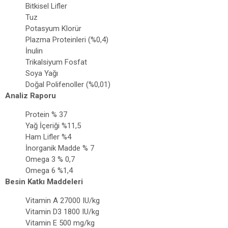
Bitkisel Lifler
Tuz
Potasyum Klorür
Plazma Proteinleri (%0,4)
İnulin
Trikalsiyum Fosfat
Soya Yağı
Doğal Polifenoller (%0,01)
Analiz Raporu
Protein % 37
Yağ İçeriği %11,5
Ham Lifler %4
İnorganik Madde % 7
Omega 3 % 0,7
Omega 6 %1,4
Besin Katkı Maddeleri
Vitamin A 27000 IU/kg
Vitamin D3 1800 IU/kg
Vitamin E 500 mg/kg