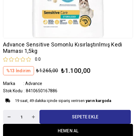
Advance Sensitive Somonlu Kısırlaştırılmış Kedi
Maması 1,5kg
0.0
₺1.100,00
₺1.265,00
%
13
İndirim
Marka
:
Advance
Stok Kodu
8410650167886
19 saat, 49 dakika içinde sipariş verirsen
yarın kargoda