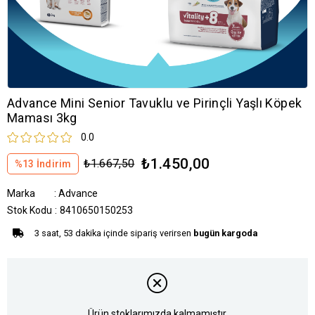
Advance Mini Senior Tavuklu ve Pirinçli Yaşlı Köpek
Maması 3kg
0.0
₺1.450,00
₺1.667,50
%
13
İndirim
Marka
:
Advance
Stok Kodu
8410650150253
3 saat, 53 dakika içinde sipariş verirsen
bugün kargoda
Ürün stoklarımızda kalmamıştır.