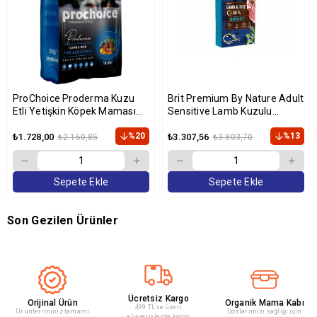
ProChoice Proderma Kuzu
Brit Premium By Nature Adult
Etli Yetişkin Köpek Maması
Sensitive Lamb Kuzulu
18kg
Yetişkin Köpek Maması 15 Kg
%20
%13
₺1.728,00
₺3.307,56
₺2.160,85
₺3.803,70
Sepete Ekle
Sepete Ekle
Son Gezilen Ürünler
Ücretsiz Kargo
Orijinal Ürün
Organik Mama Kabı
499 TL ve üzeri
Ürünleriminiz tamamı
Doslarımızı sağlığı için
alışverişlerde kargo