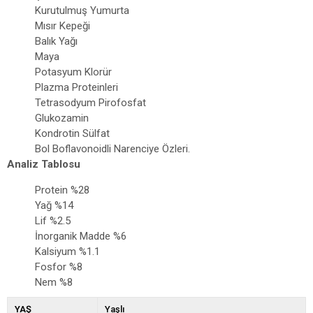
Kurutulmuş Yumurta
Mısır Kepeği
Balık Yağı
Maya
Potasyum Klorür
Plazma Proteinleri
Tetrasodyum Pirofosfat
Glukozamin
Kondrotin Sülfat
Bol Boflavonoidli Narenciye Özleri.
Analiz Tablosu
Protein %28
Yağ %14
Lif %2.5
İnorganik Madde %6
Kalsiyum %1.1
Fosfor %8
Nem %8
YAŞ
Yaşlı