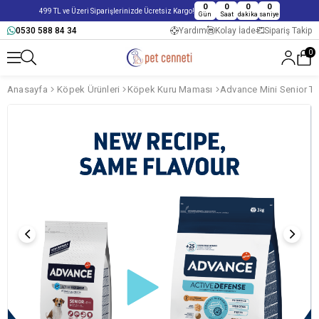
0
0
0
0
499 TL ve Üzeri Siparişlerinizde Ücretsiz Kargo!
Gün
Saat
dakika
saniye
0530 588 84 34
Yardım
Kolay İade
Sipariş Takip
0
Anasayfa
Köpek Ürünleri
Köpek Kuru Maması