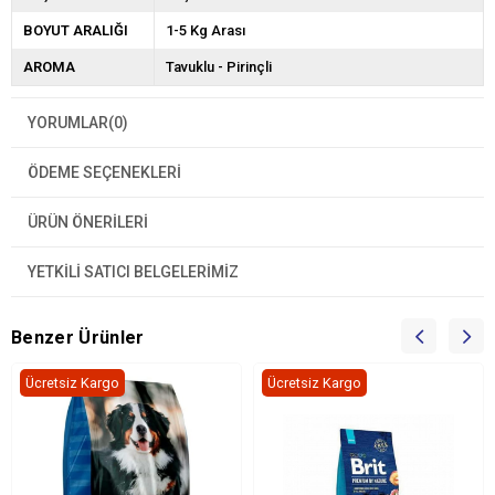
BOYUT ARALIĞI
1-5 Kg Arası
AROMA
Tavuklu - Pirinçli
YORUMLAR
(0)
ÖDEME SEÇENEKLERI
ÜRÜN ÖNERILERI
YETKİLİ SATICI BELGELERİMİZ
Benzer Ürünler
Ücretsiz Kargo
Ücretsiz Kargo