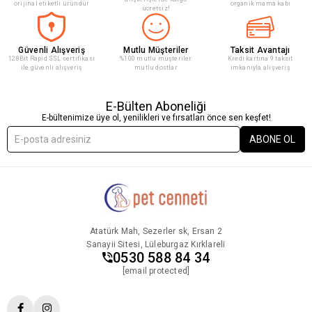
orijinal etiketli üründür
organik mama kabı
ücretsiz!
Güvenli Alışveriş
Mutlu Müşteriler
Taksit Avantajı
128Bit Rapid SSL sertifikası
%100 mutlu müşteriler
Kredi kartına 9 taksit
ile güvenli alışveriş
mutlu dostlar
imkanıyla alışveriş
E-Bülten Aboneliği
E-bültenimize üye ol, yenilikleri ve fırsatları önce sen keşfet!
ABONE OL
Atatürk Mah, Sezerler sk, Ersan 2
Sanayii Sitesi, Lüleburgaz Kırklareli
0530 588 84 34
[email protected]