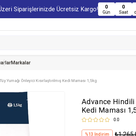
0
0
zeri Siparişlerinizde Ücretsiz Kargo!
Gün
Saat
arlar
Markalar
Tüy Yumağı Önleyici Kısırlaştırılmış Kedi Maması 1,5kg
u Maması
uru Maması
 Yemi
Kedi Ödülleri
Köpek Ödülü
Guinea Pig Yemi
Advance Hindili 
serve Maması
nserve Mamaları
Yemi
Kedi Maması 1,
0.0
₺1.265,
%
13
İndirim