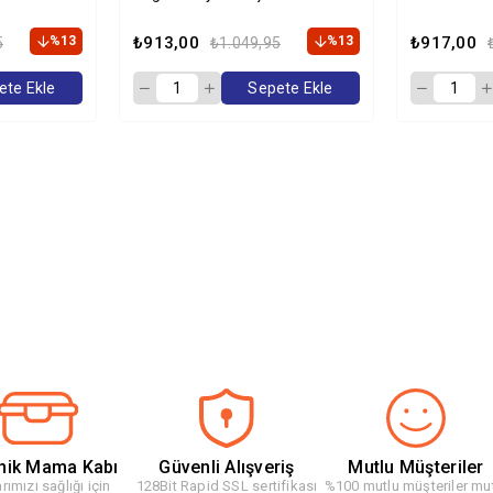
Hindili Tahılsız Yavru Kedi
Kg
Maması 2kg
%13
₺913,00
%13
₺917,00
5
₺1.049,95
ete Ekle
Sepete Ekle
nik Mama Kabı
Güvenli Alışveriş
Mutlu Müşteriler
rımızı sağlığı için
128Bit Rapid SSL sertifikası
%100 mutlu müşteriler mu