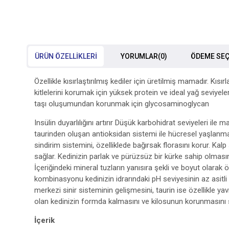
ÜRÜN ÖZELLIKLERI
YORUMLAR
(0)
ÖDEME SEÇ
Özellikle kısırlaştırılmış kediler için üretilmiş mamadır. Kıs
kitlelerini korumak için yüksek protein ve ideal yağ seviyel
taşı oluşumundan korunmak için glycosaminoglycan
Insülin duyarlılığını artırır Düşük karbohidrat seviyeleri i
taurinden oluşan antioksidan sistemi ile hücresel yaşlanmayı
sindirim sistemini, özelliklede bağırsak florasını korur. Kalp s
sağlar. Kedinizin parlak ve pürüzsüz bir kürke sahip olması
İçeriğindeki mineral tuzların yanısıra şekli ve boyut olarak
kombinasyonu kedinizin idrarındaki pH seviyesinin az asitli
merkezi sinir sisteminin gelişmesini, taurin ise özellikle yav
olan kedinizin formda kalmasını ve kilosunun korunmasını sa
İçerik