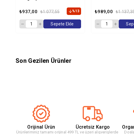
Maması 2 Kg
2 Kg
₺937,00
%13
₺989,00
₺1.077,55
₺1.137,3
Sepete Ekle
Sep
Son Gezilen Ürünler
Orijinal Ürün
Ücretsiz Kargo
Orga
Ürünleriminiz tamamı orijinal
499 TL ve üzeri alışverişlerde
Dosla