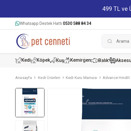
499 TL ve Ü
Whatsapp Destek Hattı
0530 588 84 34
Kedi
Köpek
Kemirgen
Kuş
Balık
Aksesu
Anasayfa
Kedi Ürünleri
Kedi Kuru Maması
Advance Hindili 
Kedi Kur
Köpek K
Hamster
Kedi Kon
Köpek Ko
Tavşan 