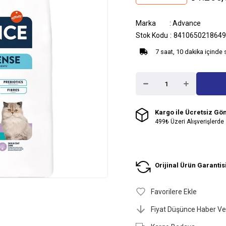
Marka
:
Advance
Stok Kodu
8410650218649
7 saat, 10 dakika içinde 
Kargo ile Ücretsiz Gö
499₺ Üzeri Alışverişlerde
Orijinal Ürün Garantis
Favorilere Ekle
Fiyat Düşünce Haber Ve