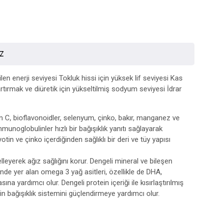
İZ
ilen enerji seviyesi Tokluk hissi için yüksek lif seviyesi Kas
rtırmak ve diüretik için yükseltilmiş sodyum seviyesi İdrar
in C, bioflavonoidler, selenyum, çinko, bakır, manganez ve
unoglobulinler hızlı bir bağışıklık yanıtı sağlayarak
yotin ve çinko içerdiğinden sağlıklı bir deri ve tüy yapısı
leyerek ağız sağlığını korur. Dengeli mineral ve bileşen
nde yer alan omega 3 yağ asitleri, özellikle de DHA,
na yardımcı olur. Dengeli protein içeriği ile kısırlaştırılmış
n bağışıklık sistemini güçlendirmeye yardımcı olur.