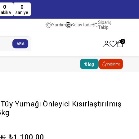
0
0
dakika
saniye
Sipariş
Kolay İade
Yardım
Takip
0
Blog
İndirim!
Tüy Yumağı Önleyici Kısırlaştırılmış
5kg
₺1.100,00
00