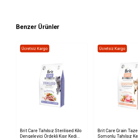
Benzer Ürünler
Ücretsiz Kargo
Ücretsiz Kargo
Brit Care Tahılsız Sterilised Kilo
Brit Care Grain Taze Hindili Ve
Dengeleyici Ördekli Kısır Kedi
Somonlu Tahılsız K