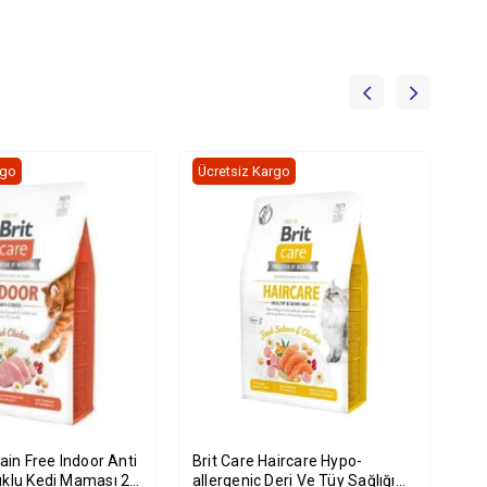
rgo
Ücretsiz Kargo
Üc
rain Free Indoor Anti
Brit Care Haircare Hypo-
Br
uklu Kedi Maması 2
allergenic Deri Ve Tüy Sağlığı
Kıs