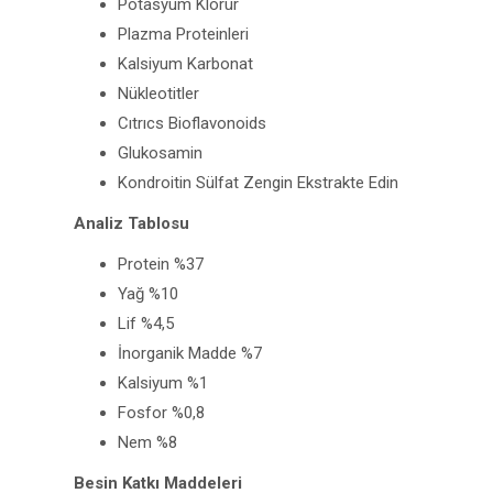
Potasyum Klorür
Plazma Proteinleri
Kalsiyum Karbonat
Nükleotitler
Cıtrıcs Bioflavonoids
Glukosamin
Kondroitin Sülfat Zengin Ekstrakte Edin
Analiz Tablosu
Protein %37
Yağ %10
Lif %4,5
İnorganik Madde %7
Kalsiyum %1
Fosfor %0,8
Nem %8
Besin Katkı Maddeleri