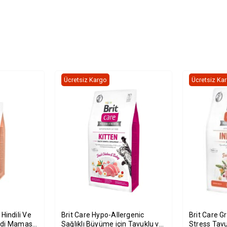
Ücretsiz Kargo
Ücretsiz Ka
Brit Care Hypo-Allergenic
Brit Care G
edi Maması
Sağlıklı Büyüme için Tavuklu ve
Stress Tav