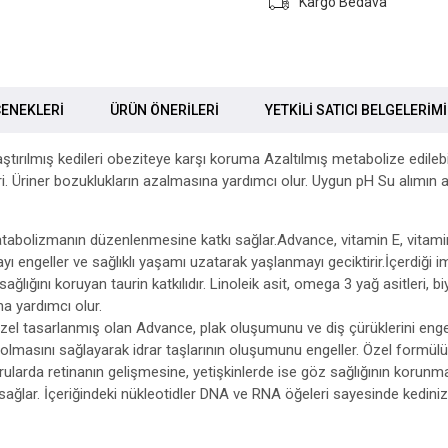
Kargo Bedava
ENEKLERI
ÜRÜN ÖNERILERI
YETKİLİ SATICI BELGELERİM
ırlaştırılmış kedileri obeziteye karşı koruma Azaltılmış metabolize edileb
eri. Üriner bozuklukların azalmasına yardımcı olur. Uygun pH Su alımın a
le matabolizmanın düzenlenmesine katkı sağlar.Advance, vitamin E, vitam
 engeller ve sağlıklı yaşamı uzatarak yaşlanmayı geciktirir.İçerdiği imm
ağlığını koruyan taurin katkılıdır. Linoleik asit, omega 3 yağ asitleri, bi
na yardımcı olur.
 özel tasarlanmış olan Advance, plak oluşumunu ve diş çürüklerini engel
 olmasını sağlayarak idrar taşlarının oluşumunu engeller. Özel formülü
rularda retinanın gelişmesine, yetişkinlerde ise göz sağlığının korunması
ğlar. İçeriğindeki nükleotidler DNA ve RNA öğeleri sayesinde kedinizi