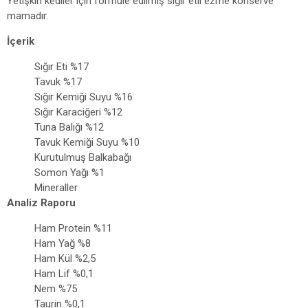
Yetişkin kediler için formüle edilmiş sığır etli ezme konserve
mamadır.
İçerik
Sığır Eti %17
Tavuk %17
Sığır Kemiği Suyu %16
Sığır Karaciğeri %12
Tuna Balığı %12
Tavuk Kemiği Suyu %10
Kurutulmuş Balkabağı
Somon Yağı %1
Mineraller
Analiz Raporu
Ham Protein %11
Ham Yağ %8
Ham Kül %2,5
Ham Lif %0,1
Nem %75
Taurin %0,1