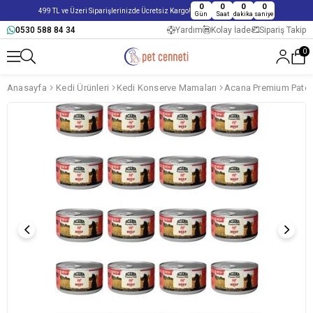
0
0
0
0
499 TL ve Üzeri Siparişlerinizde Ücretsiz Kargo!
Gün
Saat
dakika
saniye
0530 588 84 34
Yardım
Kolay İade
Sipariş Takip
0
Anasayfa
Kedi Ürünleri
Kedi Konserve Mamaları