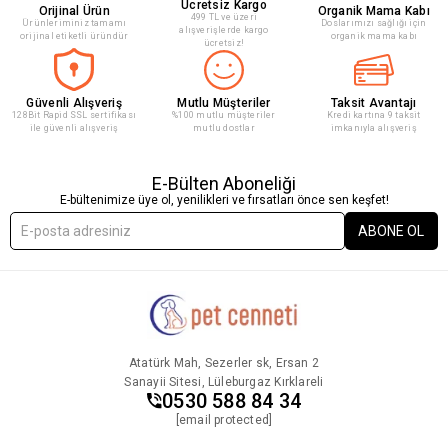
Ücretsiz Kargo
Orijinal Ürün
Organik Mama Kabı
499 TL ve üzeri
Ürünleriminiz tamamı
Doslarımızı sağlığı için
alışverişlerde kargo
orijinal etiketli üründür
organik mama kabı
ücretsiz!
Güvenli Alışveriş
Mutlu Müşteriler
Taksit Avantajı
128Bit Rapid SSL sertifikası
%100 mutlu müşteriler
Kredi kartına 9 taksit
ile güvenli alışveriş
mutlu dostlar
imkanıyla alışveriş
E-Bülten Aboneliği
E-bültenimize üye ol, yenilikleri ve fırsatları önce sen keşfet!
ABONE OL
Atatürk Mah, Sezerler sk, Ersan 2
Sanayii Sitesi, Lüleburgaz Kırklareli
0530 588 84 34
[email protected]