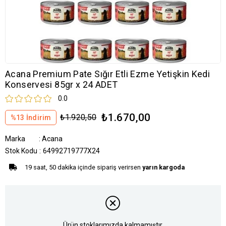
Acana Premium Pate Sığır Etli Ezme Yetişkin Kedi
Konservesi 85gr x 24 ADET
0.0
₺1.670,00
₺1.920,50
%
13
İndirim
Marka
:
Acana
Stok Kodu
64992719777X24
19 saat, 50 dakika içinde sipariş verirsen
yarın kargoda
Ürün stoklarımızda kalmamıştır.