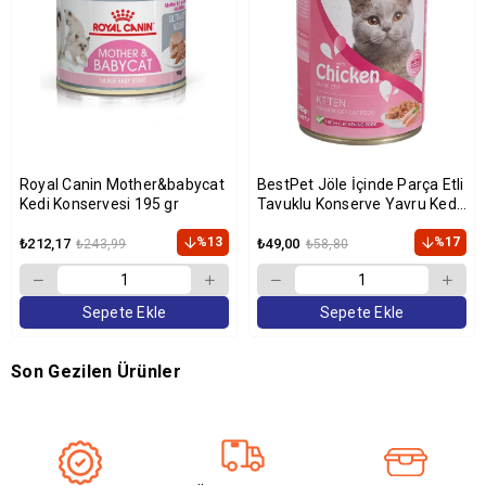
Royal Canin Mother&babycat
BestPet Jöle İçinde Parça Etli
Kedi Konservesi 195 gr
Tavuklu Konserve Yavru Kedi
Maması 400 gr
%13
%17
₺212,17
₺49,00
₺243,99
₺58,80
Sepete Ekle
Sepete Ekle
Son Gezilen Ürünler