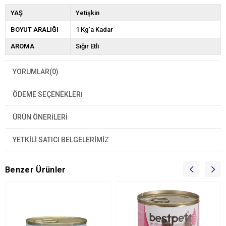
YAŞ
Yetişkin
BOYUT ARALIĞI
1 Kg'a Kadar
AROMA
Sığır Etli
YORUMLAR
(0)
ÖDEME SEÇENEKLERI
ÜRÜN ÖNERILERI
YETKİLİ SATICI BELGELERİMİZ
Benzer Ürünler