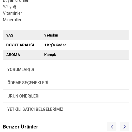
Et yan ürünleri
%2 yağ
Vitaminler
Mineraller
YAŞ
Yetişkin
BOYUT ARALIĞI
1 Kg'a Kadar
AROMA
Karışık
YORUMLAR
(0)
ÖDEME SEÇENEKLERI
ÜRÜN ÖNERILERI
YETKİLİ SATICI BELGELERİMİZ
Benzer Ürünler