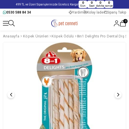
0
0
0
0
499 TL ve Üzeri Siparişlerinizde Ücretsiz Kargo!
Gün
Saat
dakika
saniye
0530 588 84 34
Yardım
Kolay İade
Sipariş Takip
0
Anasayfa
Köpek Ürünleri
Köpek Ödülü