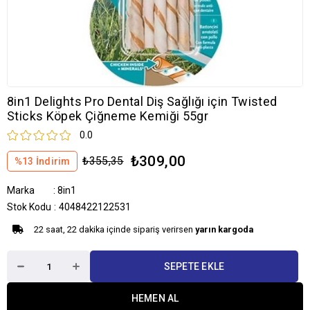
8in1 Delights Pro Dental Diş Sağlığı için Twisted
Sticks Köpek Çiğneme Kemiği 55gr
0.0
₺309,00
₺355,35
%
13
İndirim
Marka
:
8in1
Stok Kodu
4048422122531
22 saat, 22 dakika içinde sipariş verirsen
yarın kargoda