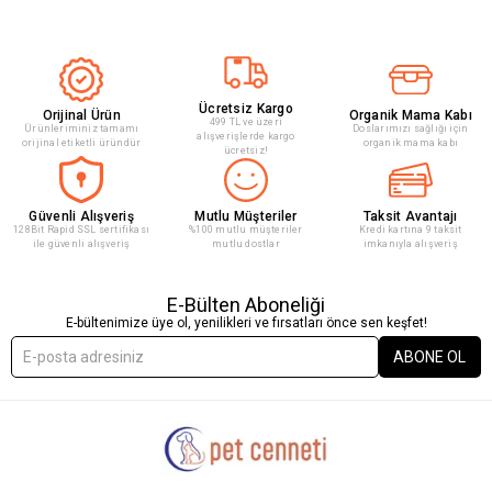
Ücretsiz Kargo
Orijinal Ürün
Organik Mama Kabı
499 TL ve üzeri
Ürünleriminiz tamamı
Doslarımızı sağlığı için
alışverişlerde kargo
orijinal etiketli üründür
organik mama kabı
ücretsiz!
Güvenli Alışveriş
Mutlu Müşteriler
Taksit Avantajı
128Bit Rapid SSL sertifikası
%100 mutlu müşteriler
Kredi kartına 9 taksit
ile güvenli alışveriş
mutlu dostlar
imkanıyla alışveriş
E-Bülten Aboneliği
E-bültenimize üye ol, yenilikleri ve fırsatları önce sen keşfet!
ABONE OL