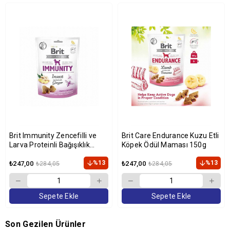
Brit Immunity Zencefilli ve
Brit Care Endurance Kuzu Etli
Larva Proteinli Bağışıklık
Köpek Ödül Maması 150g
Destekleyici Köpek Ödülü 150
gr
%13
%13
₺247,00
₺247,00
₺284,05
₺284,05
Sepete Ekle
Sepete Ekle
Son Gezilen Ürünler