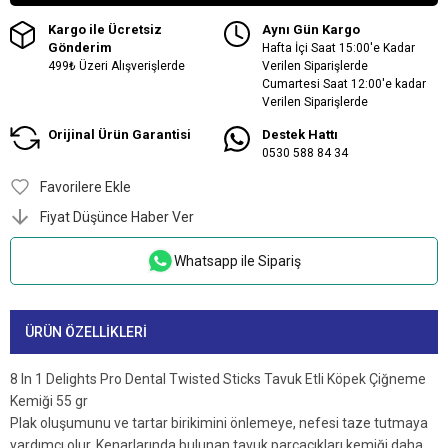
Kargo ile Ücretsiz
Aynı Gün Kargo
Gönderim
Hafta İçi Saat 15:00'e Kadar
499₺ Üzeri Alışverişlerde
Verilen Siparişlerde
Cumartesi Saat 12:00'e kadar
Verilen Siparişlerde
Orijinal Ürün Garantisi
Destek Hattı
0530 588 84 34
Favorilere Ekle
Fiyat Düşünce Haber Ver
Whatsapp ile Sipariş
ÜRÜN ÖZELLIKLERI
8 In 1 Delights Pro Dental Twisted Sticks Tavuk Etli Köpek Çiğneme
Kemiği 55 gr
Plak oluşumunu ve tartar birikimini önlemeye, nefesi taze tutmaya
yardımcı olur. Kenarlarında bulunan tavuk parçacıkları kemiği daha